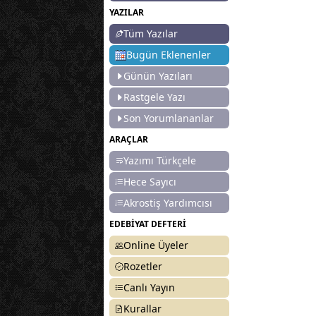
YAZILAR
Tüm Yazılar
Bugün Eklenenler
Günün Yazıları
Rastgele Yazı
Son Yorumlananlar
ARAÇLAR
Yazımı Türkçele
Hece Sayıcı
Akrostiş Yardımcısı
EDEBİYAT DEFTERİ
Online Üyeler
Rozetler
Canlı Yayın
Kurallar