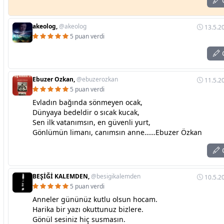
C
akeolog,
@akeolog
13.5.2
5 puan verdi
C
Ebuzer Ozkan,
@ebuzerozkan
11.5.2
5 puan verdi
Evladın bağında sönmeyen ocak,
Dünyaya bedeldir o sıcak kucak,
Sen ilk vatanımsın, en güvenli yurt,
Gönlümün limanı, canımsın anne……Ebuzer Özkan
C
BEŞİĞİ KALEMDEN,
@besigikalemden
10.5.2
5 puan verdi
Anneler gününüz kutlu olsun hocam.
Harika bir yazı okuttunuz bizlere.
Gönül sesiniz hiç susmasın.