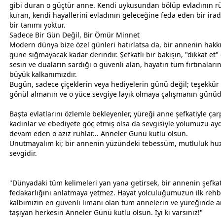
gibi duran o güçtür
anne
. Kendi
uyku
sundan bölüp evladının rü
kuran, kendi hayallerini evladının geleceğine feda eden bir ira
bir tanımı yoktur.
Sadece Bir Gün Değil, Bir Ömür Minnet
Modern dünya bize özel günleri hatırlatsa da, bir
anne
nin hakkı
güne sığmayacak kadar derindir. Şefkatli bir bakışın, "dikkat et"
sesin ve duaların sardığı o güvenli alan, hayatın tüm fırtınaları
büyük kalkanımızdır.
Bugün, sadece çiçeklerin veya hediyelerin günü değil; teşekkür
gönül almanın ve o yüce
sevgi
ye layık olmaya çalışmanın günüd
Başta evlatlarını özlemle bekleyenler, yüreği
anne
şefkatiyle ça
kadınlar ve ebediyete göç etmiş olsa da
sevgi
siyle yolumuzu ay
devam eden o aziz ruhlar... Anneler Günü kutlu olsun.
Unutmayalım ki; bir
anne
nin yüzündeki tebessüm, mutluluk hu
sevgi
dir.
"Dünyadaki tüm kelimeleri yan yana getirsek, bir
anne
nin şefkat
fedakarlığını anlatmaya yetmez. Hayat yolculuğumuzun ilk rehb
kalbimizin en güvenli limanı olan tüm
anne
lerin ve yüreğinde
a
taşıyan herkesin Anneler Günü kutlu olsun. İyi ki varsınız!"