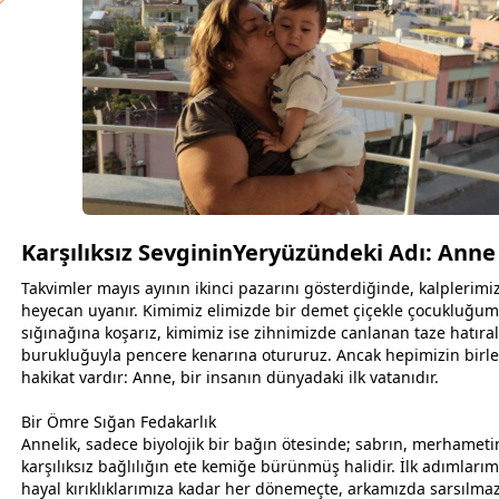
Karşılıksız SevgininYeryüzündeki Adı: Anne
Takvimler mayıs ayının ikinci pazarını gösterdiğinde, kalplerimi
heyecan uyanır. Kimimiz elimizde bir demet çiçekle çocukluğu
sığınağına koşarız, kimimiz ise zihnimizde canlanan taze hatıra
burukluğuyla pencere kenarına otururuz. Ancak hepimizin birleş
hakikat vardır: Anne, bir insanın dünyadaki ilk
vatan
ıdır.
Bir Ömre Sığan Fedakarlık
Annelik, sadece biyolojik bir bağın ötesinde; sabrın, merhameti
karşılıksız bağlılığın ete kemiğe bürünmüş halidir. İlk adımlarım
hayal kırıklıklarımıza kadar her dönemeçte, arkamızda sarsılmaz