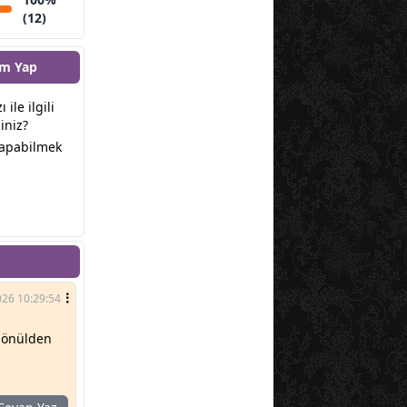
(12)
m Yap
 ile ilgili
iniz?
yapabilmek
026 10:29:54
 gönülden