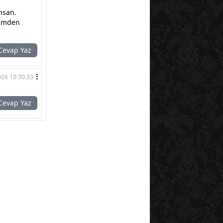
nsan.
rimden
evap Yaz
026 10:30:33
evap Yaz