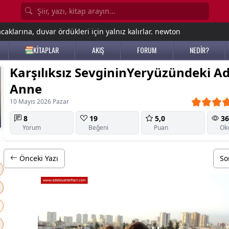
aklarına, duvar ördükleri için yalnız kalırlar. newton
KİTAPLAR
AKIŞ
FORUM
NEDİR?
Karşılıksız SevgininYeryüzündeki Ad
Anne
10 Mayıs 2026 Pazar
8
19
5,0
36
Yorum
Beğeni
Puan
Ok
Önceki Yazı
So