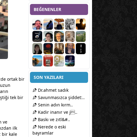
BEĞENENLER
SON YAZILARI
zde ortak bir
muzun
Dr.ahmet sadık
ların
tiği tek bir
Savunmasızca şiddet:..
Senin adın kırm..
Kadir inanır ve j..
Baskı ve zıtl&#..
n ve
Nerede o eski
ızdan ilk
bayramlar
 bir kale