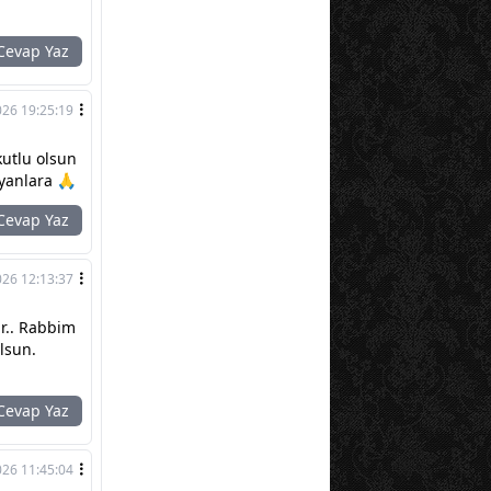
evap Yaz
026 19:25:19
kutlu olsun
yanlara 🙏
evap Yaz
026 12:13:37
ir.. Rabbim
lsun.
evap Yaz
026 11:45:04