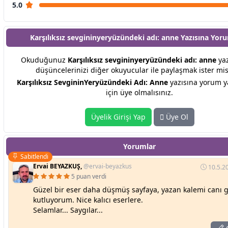
5.0
Karşılıksız sevgininyeryüzündeki adı: anne Yazısına
Yoru
Okuduğunuz
Karşılıksız sevgininyeryüzündeki adı: anne
yazı
düşüncelerinizi diğer okuyucular ile paylaşmak ister mis
Karşılıksız SevgininYeryüzündeki Adı: Anne
yazısına yorum 
için üye olmalısınız.
Üyelik Girişi Yap
Üye Ol
Yorumlar
Sabitlendi
Ervai BEYAZKUŞ,
@ervai-beyazkus
10.5.2
5 puan verdi
Güzel bir eser daha düşmüş sayfaya, yazan kalemi canı
kutluyorum. Nice kalıcı eserlere.
Selamlar... Saygılar...