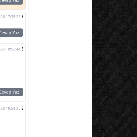
evap Yaz
026 17:35:23
evap Yaz
026 18:52:44
evap Yaz
026 19:54:25