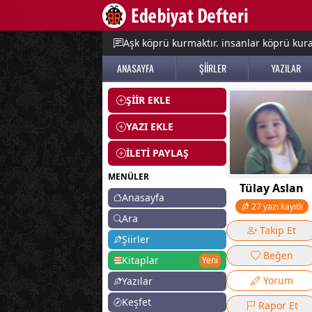
e menu
Aşk köprü kurmaktır. insanlar köprü kurac
ANASAYFA
ŞİİRLER
YAZILAR
ŞİİR EKLE
YAZI EKLE
İLETİ PAYLAŞ
MENÜLER
Tülay Aslan
Anasayfa
27 yazı kayıtlı
Ara
Takip Et
Şiirler
Beğen
Kitaplar
Yeni
Yorum
Yazılar
Keşfet
Rapor Et