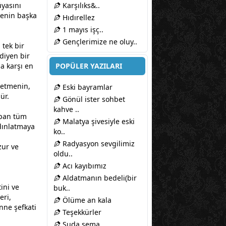
yasını
Karşılıks&..
denin başka
Hıdırellez
1 mayıs işç..
Gençlerimize ne oluy..
 tek bir
 diyen bir
na karşı en
POPÜLER YAZILARI
 etmenin,
Eski bayramlar
ür.
Gönül ister sohbet
kahve ..
rpan tüm
Malatya şivesiyle eski
dınlatmaya
ko..
Radyasyon sevgilimiz
zur ve
oldu..
Acı kayıbımız
Aldatmanın bedeli(bir
ini ve
buk..
eri,
Ölüme an kala
nne
şefkati
Teşekkürler
Suda sema