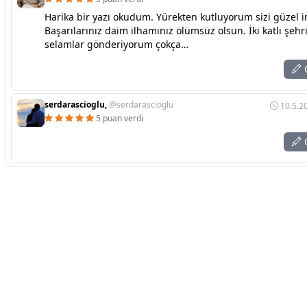
Harika bir yazı okudum. Yürekten kutluyorum sizi güzel i
Başarılarınız daim ilhamınız ölümsüz olsun. İki katlı şeh
selamlar gönderiyorum çokça…
C
serdarascioglu,
@serdarascioglu
10.5.2
5 puan verdi
C