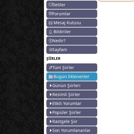
İletiler
Forumlar
Mesaj Kutusu
Bildiriler
Nedir?
Sayfam
ŞİİRLER
Tüm Şiirler
Bugün Eklenenler
Günün Şiirleri
Resimli Şiirler
Etkili Yorumlar
Popüler Şiirler
Rastgele Şiir
Son Yorumlananlar