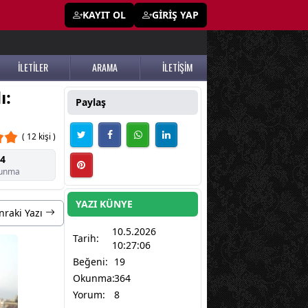
KAYIT OL
GİRİŞ YAP
İLETİLER
ARAMA
İLETİŞİM
ı:
Paylaş
( 12 kişi )
4
unma
YAZI KÜNYE
nraki Yazı
10.5.2026
Tarih:
10:27:06
Beğeni:
19
Okunma:
364
Yorum:
8