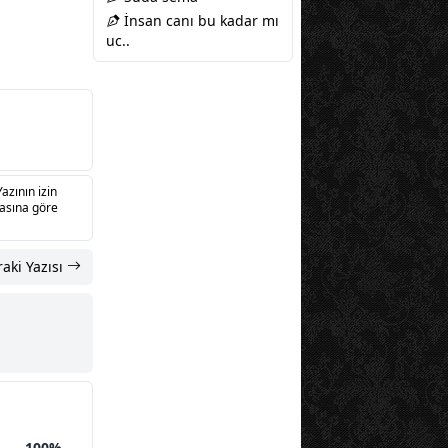
İnsan canı bu kadar mı
uc..
Yazının izin
sasına göre
aki Yazısı
100%