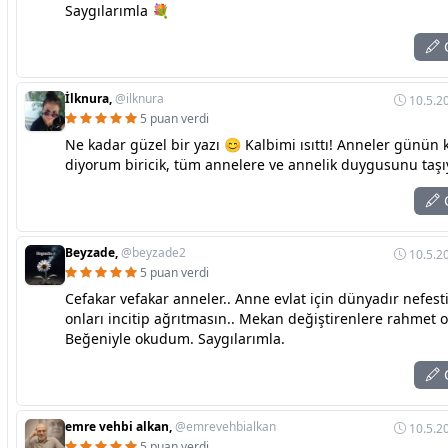
Saygılarımla 💐
C
İlknura,
@ilknura
10.5.2
5 puan verdi
Ne kadar güzel bir yazı 😊 Kalbimi ısıttı! Anneler günün 
diyorum biricik, tüm annelere ve annelik duygusunu taşı
C
Beyzade,
@beyzade2
10.5.2
5 puan verdi
Cefakar vefakar anneler.. Anne evlat için dünyadır nefest
onları incitip ağrıtmasın.. Mekan değiştirenlere rahmet o
Beğeniyle okudum. Saygılarımla.
C
emre vehbi alkan,
@emrevehbialkan
10.5.2
5 puan verdi