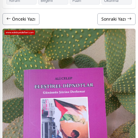
Yorum
Beğeni
Puan
Okunma
Önceki Yazı
Sonraki Yazı