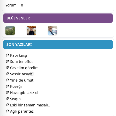
Yorum:
0
BEĞENENLER
SON YAZILARI
Kapı karşı
Suni teneffüs
Gezelim görelim
Sessiz taşıy..
Yine de umut
Köseği
Hava gibi aziz ol
Şıvgın
Eski bir zaman masalı..
Açık parantez