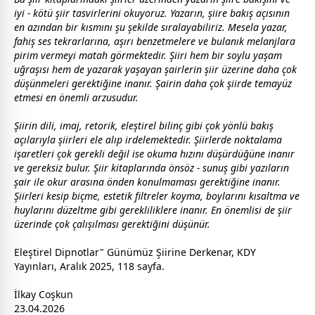
iyi - kötü şiir tasvirlerini okuyoruz. Yazarın, şiire bakış açısının
en azından bir kısmını şu şekilde sıralayabiliriz. Mesela yazar,
fahiş ses tekrarlarına, aşırı benzetmelere ve bulanık melanjlara
pirim vermeyi matah görmektedir. Şiiri hem bir soylu yaşam
uğraşısı hem de yazarak yaşayan şairlerin şiir üzerine daha çok
düşünmeleri gerektiğine inanır. Şairin daha çok şiirde temayüz
etmesi en önemli arzusudur.
Şiirin dili, imaj, retorik, eleştirel bilinç gibi çok yönlü bakış
açılarıyla şiirleri ele alıp irdelemektedir. Şiirlerde noktalama
işaretleri çok gerekli değil ise okuma hızını düşürdüğüne inanır
ve gereksiz bulur. Şiir kitaplarında önsöz - sunuş gibi yazıların
şair ile okur arasına önden konulmaması gerektiğine inanır.
Şiirleri kesip biçme, estetik filtreler koyma, boylarını kısaltma ve
huylarını düzeltme gibi gerekliliklere inanır. En önemlisi de şiir
üzerinde çok çalışılması gerektiğini düşünür.
Eleştirel Dipnotlar" Günümüz Şiirine Derkenar, KDY
Yayınları, Aralık 2025, 118 sayfa.
İlkay Coşkun
23.04.2026