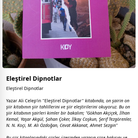
Eleştirel Dipnotlar
Eleştirel Dipnotlar
Yazar Ali Celep’in "Eleştirel Dipnotlar"
kitabında, on şairin on
şiir kitabının şiir tahlillerini ve şiir eleştirilerini okuyoruz. Bu on
şiir kitabının şairleri kimler bir bakalım; "Gökhan Akçiçek, İlhan
Kemal, Yaşar Akgül, Şahan Çoker, İlkay Coşkun, Şerif Tezgörenler,
N. N. Koçi, M. Ali Özdoğan, Cevat Akkanat, Ahmet Sezgin"
Bu şiir kitaplarındaki şiirler üzerinden yazarın şiire bakışını ve