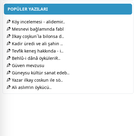
POPÜLER YAZILARI
Köy incelemesi - alidemir..
Mesnevi bağlamında fabl
İlkay coşkun´la bilonsa d..
Kadir üredi ve ali şahin ..
Tevfik keneş hakkında - i..
Behlû-i dânâ öyküleriR..
Güven mevzusu
Güneysu kültür sanat edeb..
Yazar ilkay coskun ile sö..
Ali aslım’ın öykücü..