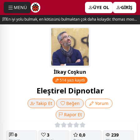
MENÜ
ÜYE OL
GİRİŞ
e menu
En iyi yolu bulmak, en kötüsünü bulmaktan çok daha kolaydır. thomas moore
İlkay Coşkun
514 yazı kayıtlı
Eleştirel Dipnotlar
Takip Et
Beğen
Yorum
Rapor Et
0
3
0,0
239