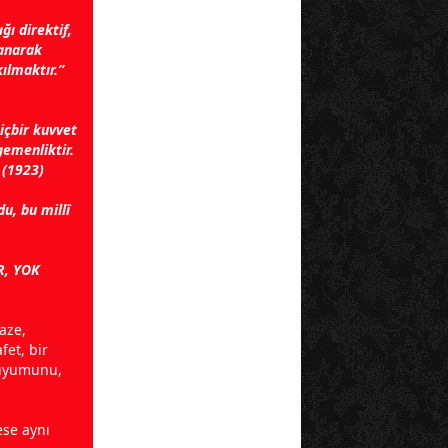
ğı direktif,
yanarak
ılmaktır.”
hiçbir kuvvet
gemenliktir.
” (1923)
u, bu millî
R, YOK
taze,
fet, bir
n uyumunu,
ese aynı