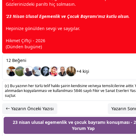
Gözlerinizdeki parıltı hiç solmasın.
‘23 Nisan Ulusal Egemenlik ve Çocuk Bayramı’mız kutlu olsun.
Hepinize gönülden
sevgi
ve saygılar.
Hikmet Çiftçi - 2026
(Dünden bugüne)
12 Beğeni
+4 kişi
(c) Bu yazının her türlü telif hakkı şairin kendisine ve/veya temsilcilerine aittir. 
alınmadan kopyalanması ve kullanılması 5846 sayılı Fikir ve Sanat Eserleri Ya
suçtur.
Yazarın Önceki Yazısı
Yazarın Sonr
23 nisan ulusal egemenlik ve çocuk bayramı konuşması - 2
Yorum Yap