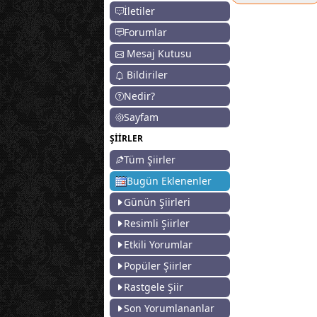
İletiler
Forumlar
Mesaj Kutusu
Bildiriler
Nedir?
Sayfam
ŞİİRLER
Tüm Şiirler
Bugün Eklenenler
Günün Şiirleri
Resimli Şiirler
Etkili Yorumlar
Popüler Şiirler
Rastgele Şiir
Son Yorumlananlar