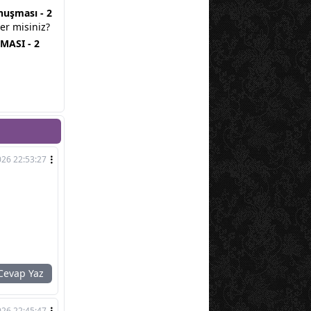
nuşması - 2
ter misiniz?
ASI - 2
026 22:53:27
evap Yaz
026 22:45:47