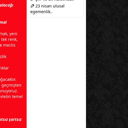
olacağı
23 nisan ulusal
egemenlik..
mal
tmak, yeni
 tek renk,
le meclis
zlik
ıklar
ğacaktır.
k, geçmişten
unuyoruz.
evletin temel
tsız şartsız