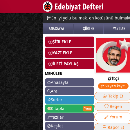
e menu
En iyi yolu bulmak, en kötüsünü bulmak
ANASAYFA
ŞİİRLER
YAZILAR
ŞİİR EKLE
YAZI EKLE
İLETİ PAYLAŞ
MENÜLER
çiftçi
Anasayfa
58 yazı kayıtlı
Ara
Takip Et
Şiirler
Beğen
Kitaplar
Yeni
Yorum
Yazılar
Keşfet
Rapor Et