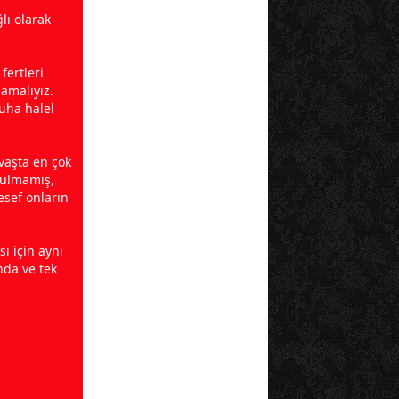
ğlı olarak
fertleri
amalıyız.
uha halel
avaşta en çok
zulmamış,
esef onların
ı için aynı
ında ve tek