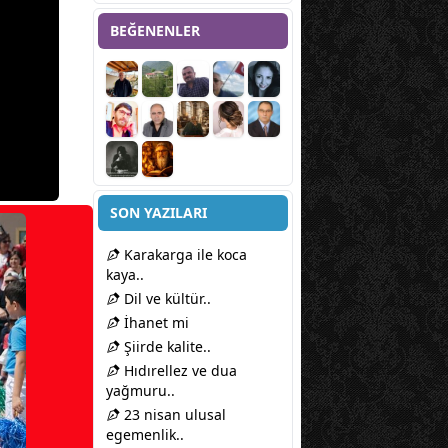
BEĞENENLER
SON YAZILARI
Karakarga ile koca
kaya..
Dil ve kültür..
İhanet mi
Şiirde kalite..
Hıdırellez ve dua
yağmuru..
23 nisan ulusal
egemenlik..