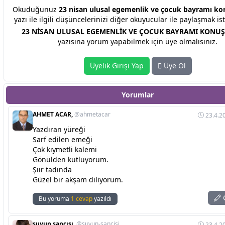
Okuduğunuz
23 nisan ulusal egemenlik ve çocuk bayramı ko
yazı ile ilgili düşüncelerinizi diğer okuyucular ile paylaşmak is
23 NİSAN ULUSAL EGEMENLİK VE ÇOCUK BAYRAMI KONUŞM
yazısına yorum yapabilmek için üye olmalısınız.
Üyelik Girişi Yap
Üye Ol
Yorumlar
AHMET ACAR,
@ahmetacar
23.4.2
Yazdıran yüreği
Sarf edilen emeği
Çok kıymetli kalemi
Gönülden kutluyorum.
Şiir tadında
Güzel bir akşam diliyorum.
C
Bu yoruma
1 cevap
yazıldı
suyun sancısı,
@suyun-sancisi
23.4.2