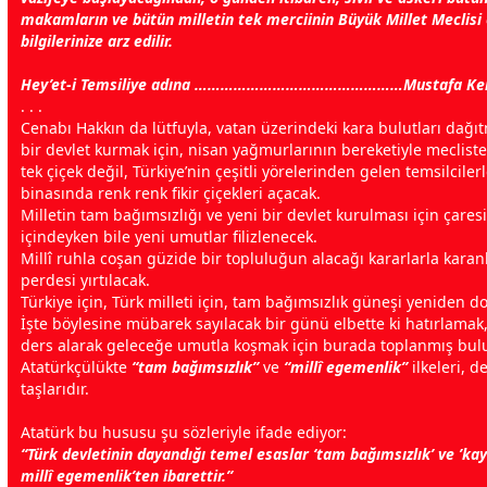
makamların ve bütün milletin tek merciinin Büyük Millet Meclisi 
bilgilerinize arz edilir.
Hey’et-i Temsiliye adına …………………………………………Mustafa Ke
. . .
Cenabı Hakkın da lütfuyla,
vatan
üzerindeki kara
bulut
ları dağı
bir devlet kurmak için, nisan yağmurlarının bereketiyle mecliste
tek çiçek değil, Türkiye’nin çeşitli yörelerinden gelen temsilciler
binasında renk renk fikir çiçekleri açacak.
Milletin tam bağımsızlığı ve yeni bir devlet kurulması için çaresi
içindeyken bile yeni umutlar filizlenecek.
Millî ruhla coşan güzide bir topluluğun alacağı kararlarla karanl
perdesi yırtılacak.
Türkiye için, Türk milleti için, tam bağımsızlık güneşi yeniden do
İşte böylesine mübarek sayılacak bir günü elbette ki hatırlama
ders alarak geleceğe umutla koşmak için burada toplanmış bul
Atatürkçülükte
“tam bağımsızlık”
ve
“millî egemenlik”
ilkeleri, d
taşlarıdır.
Atatürk bu hususu şu sözleriyle ifade ediyor:
“Türk devletinin dayandığı temel esaslar ‘tam bağımsızlık’ ve ’kayı
millî egemenlik’ten ibarettir.”