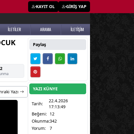
KAYIT OL
GİRİŞ YAP
İLETİLER
ARAMA
İLETİŞİM
OCUK
Paylaş
2
unma
YAZI KÜNYE
nraki Yazı
22.4.2026
Tarih:
17:13:49
Beğeni:
12
Okunma:
342
Yorum:
7