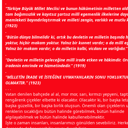
.
“Türkiye Büyük Millet Meclisi ve bunun hükümetinin milletten aldı
tam bağımsızlık ve kayıtsız şartsız millî egemenlik ilkelerine da
memleketi bayındırlaştırmak ve milleti zengin, varlıklı ve mutlu k
(1923)
.
“Bütün dünya bilmelidir ki, artık bu devletin ve milletin başında 
yoktur, hiçbir makam yoktur. Yalnız bir kuvvet vardır; o da millî e
Yalnız bir makam vardır; o da milletin kalbi, vicdanı ve varlığıdır.
.
“Devletin ve milletin geleceğine millî irade etken ve hâkimdir. Ord
iradenin emrinde ve hizmetindedir.” (1919)
.
“MİLLETİN İRADE VE İSTEĞİNE UYMAYANLARIN SONU YOKLUKTU
OLMAKTIR.” (1923)
. . .
Vatan denilen bahçede al al,
mor
mor
, sarı, kırmızı yepyeni, tap
rengârenk çiçekler elbette ki olacaktır. Olacaktır ki, bir başka leta
başka güzellik, bir başka birlik oluşsun. Önemli olan çiçekleri
renklerin sıcaklığını bütün halinde görebilmek, bütün halinde
algılayabilmek ve bütün halinde kabullenebilmektir.
İşte o
zaman
insanları, insanlarımızı gönülden sevebiliriz. Herk