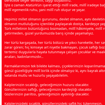
derecede değer verebilir, saygı duyabiliriz.
İşte o
zaman
Atatürk’ün işaret ettiği millî irade, millî iradeye ba
millî egemenlik ruhu, yani millî ruh oluşur ve yaşar.
Hepimiz millet olmanın gururunu, devlet olmanın, aynı devletin 
olmanın mutluluğunu içtenlikle paylaşarak
dost
ça, kardeşçe yaş
Türk milletinin bütünlüğünü bozmadan, millî hâkimiyete, millî r
getirmeden, güzel yurdumuzda barış içinde yaşamalıyız.
Her türlü kargaşada, her türlü bölücü ve yıkıcı harekette, her s
zarar gören; hiç kimseye art niyetle bakmayan, çocuk saflığı bo
tertemiz duygularla hayata tutunmaya çalışan çocuklar ve maal
anaları, kadınlarımızdır…
Parmaklarımızın tek bilekte kalması, çiçeklerimizin koparılmamas
gönül güzelliğiyle millî birlik içinde olmalıyız ki, aynı bayrak alt
vatan
da mutlu ve huzurlu yaşayabilelim.
Kalplerinizin sıcaklığı, geleceğimizin huzuru olacaktır.
Gönüllerinizin saflığı, geleceğimizin kardeşliği olacaktır.
Gözlerinizin parıltısı, geleceğimizin aydınlığı olacaktır.
Kalplerinizdeki sıcaklık, gönüllerinizdeki saflık hiç tükenmesin.