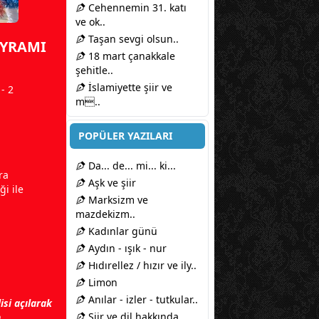
Cehennemin 31. katı
ve ok..
Taşan sevgi olsun..
AYRAMI
18 mart çanakkale
şehitle..
İslamiyette şiir ve
- 2
m..
POPÜLER YAZILARI
Da... de... mi... ki...
ra
Aşk ve şiir
ği ile
Marksizm ve
mazdekizm..
Kadınlar günü
Aydın - ışık - nur
Hıdırellez / hızır ve ily..
Limon
Anılar - izler - tutkular..
si açılarak
Şiir ve dil hakkında..
n