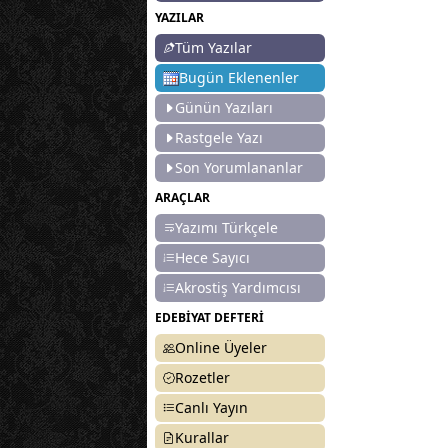
YAZILAR
Tüm Yazılar
Bugün Eklenenler
Günün Yazıları
Rastgele Yazı
Son Yorumlananlar
ARAÇLAR
Yazımı Türkçele
Hece Sayıcı
Akrostiş Yardımcısı
EDEBİYAT DEFTERİ
Online Üyeler
Rozetler
Canlı Yayın
Kurallar