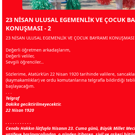
23 NİSAN ULUSAL EGEMENLİK VE ÇOCUK B
KONUŞMASI - 2
23 NİSAN ULUSAL EGEMENLİK VE ÇOCUK BAYRAMI KONUŞMASI 
Değerli öğretmen arkadaşlarım,
Değerli veliler,
Sevgili öğrenciler…
Sözlerime, Atatürk’ün 22 Nisan 1920 tarihinde valilere, sancakla
(kaymakamlıklar) ve ordu komutanlarına telgrafla bildirdiği tebli
başlayacağım.
. . .
Telgraf
Dakika geciktirilmeyecektir.
22 Nisan 1920
. . . . . . . . . . .
Cenabı Hakkın lûtfuyla Nisanın 23. Cuma günü, Büyük Millet Mecli
vazifeye başlayacağından, o günden itibaren, sivil ve askeri bütü