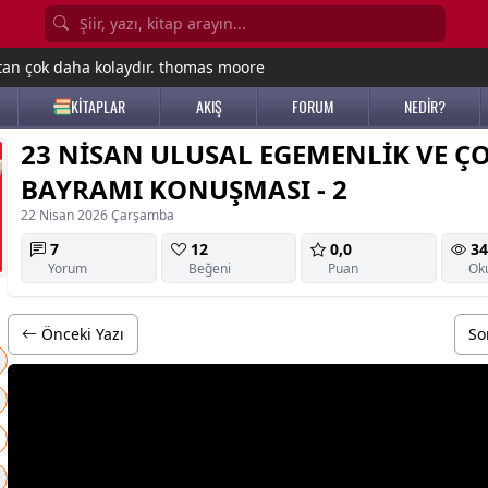
tan çok daha kolaydır. thomas moore
KİTAPLAR
AKIŞ
FORUM
NEDİR?
23 NİSAN ULUSAL EGEMENLİK VE Ç
BAYRAMI KONUŞMASI - 2
22 Nisan 2026 Çarşamba
7
12
0,0
34
Yorum
Beğeni
Puan
Ok
Önceki Yazı
So