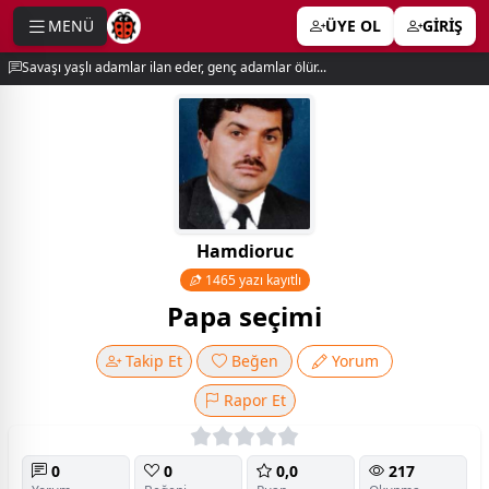
MENÜ
ÜYE OL
GİRİŞ
e menu
Savaşı yaşlı adamlar ilan eder, genç adamlar ölür...
Hamdioruc
1465 yazı kayıtlı
Papa seçimi
Takip Et
Beğen
Yorum
Rapor Et
0
0
0,0
217