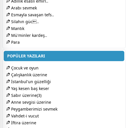
Adillik esaslı emirl..
Arabı sevmek
Esmayla savaşan tefs..
Silahın güc..
Mantık
Mü'minler kardeş..
Para
POPÜLER YAZILARI
Çocuk ve oyun
Çalışkanlık üzerine
İstanbul'un güzelliği
Yaş kesen baş keser
Sabır üzerine(3)
Anne sevgisi üzerine
Peygamberimizi sevmek
Vahdet-i vucut
İftira üzerine