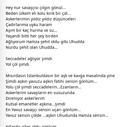
Hey nur savaşçısı çılgın gönül...
Beden ülkem eli kolu kırık bir çöl...
Askerlerimin yıldız yıldız düşünceleri
Çadırlarıma
uyku
haram
Aşım bir kaç hurma ve su...
Yaşandı bitti her şey birden
Ağlıyorum Hamza şehit oldu gibi Uhudda
Nurdu şehit olan Uhudda...
Seccadeler ağlıyor şimdi
Yol çöl şimdi
Mısırdasın İstanbuldasın bir aşk ve kavga masalında yine
Şimdi aşkın yavuzu aşkın fatihi sensin gönlüm...
Yolu çöl şimdi seccadelerin...Ezanların...
Askerlerim savaşların en susuzunda
Direniyor askerlerim
Kutsal emanetler aşkına...şimdi
En Yavuz savaşçı sensin uçarı gönlüm...
Yavuz sensin çölde ...aşkın Uhudunda Hamza sensin...
Yıllardır ağaç oldu gönlüm