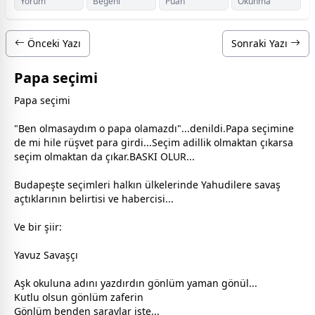
Yorum
Beğeni
Puan
Okunma
Önceki Yazı
Sonraki Yazı
Papa seçimi
Papa seçimi
"Ben olmasaydım o papa olamazdı"...denildi.Papa seçimine
de mi hile rüşvet para girdi...Seçim adillik olmaktan çıkarsa
seçim olmaktan da çıkar.BASKI OLUR...
Budapeşte seçimleri halkın ülkelerinde Yahudilere savaş
açtıklarının belirtisi ve habercisi...
Ve bir şiir:
Yavuz Savaşçı
Aşk okuluna adını yazdırdın gönlüm yaman gönül...
Kutlu olsun gönlüm zaferin
Gönlüm benden saraylar iste...