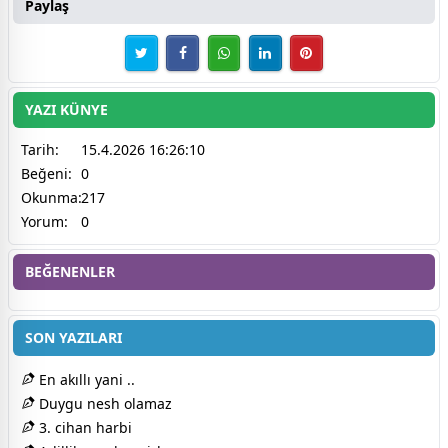
Paylaş
YAZI KÜNYE
Tarih:
15.4.2026 16:26:10
Beğeni:
0
Okunma:
217
Yorum:
0
BEĞENENLER
SON YAZILARI
En akıllı yani ..
Duygu nesh olamaz
3. cihan harbi