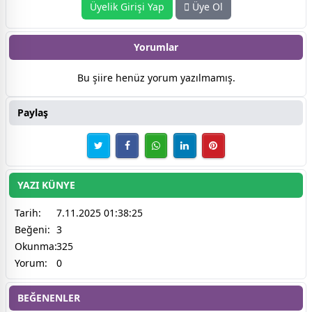
Üyelik Girişi Yap
Üye Ol
Yorumlar
Bu şiire henüz yorum yazılmamış.
Paylaş
YAZI KÜNYE
Tarih:
7.11.2025 01:38:25
Beğeni:
3
Okunma:
325
Yorum:
0
BEĞENENLER