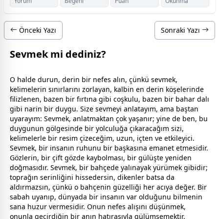
Yorum
Beğeni
Puan
Okunma
Önceki Yazı
Sonraki Yazı
Sevmek mi dediniz?
O halde durun, derin bir nefes alın, çünkü sevmek,
kelimelerin sınırlarını zorlayan, kalbin en derin köşelerinde
filizlenen, bazen bir fırtına gibi coşkulu, bazen bir bahar dalı
gibi narin bir duygu. Size sevmeyi anlatayım, ama baştan
uyarayım: Sevmek, anlatmaktan çok yaşanır; yine de ben, bu
duygunun gölgesinde bir yolculuğa çıkaracağım sizi,
kelimelerle bir resim çizeceğim, uzun, içten ve etkileyici.
Sevmek, bir insanın ruhunu bir başkasına emanet etmesidir.
Gözlerin, bir çift gözde kaybolması, bir gülüşte yeniden
doğmasıdır. Sevmek, bir bahçede yalınayak yürümek gibidir;
toprağın serinliğini hissedersin, dikenler batsa da
aldırmazsın, çünkü o bahçenin güzelliği her acıya değer. Bir
sabah uyanıp, dünyada bir insanın var olduğunu bilmenin
sana huzur vermesidir. Onun nefes alışını düşünmek,
onunla geçirdiğin bir anın hatırasıyla gülümsemektir.