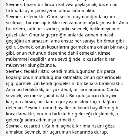
Sevmek, bazen bir fincan
kahve
yi paylaşmak, bazen bir
fırtınada aynı şemsiyenin altına sığınmaktır.
Sevmek, özlemektir. Onun sesini duymadığında içinin
sıkılması, bir mesajı beklerken
zaman
ın ağırlaşmasıdır. Ama
bu özlem, tatlı bir sızıdır; çünkü sevmek, beklemeyi bile
güzel kılar. Onunla geçirdiğin anlarda
zaman
ın nasıl
geçtiğini anlamazsın, ama onsuz her saniye bir ömür gibi
gelir. Sevmek, onun kusurlarını görmek ama onları bir nakış
gibi, onun ruhunun desenine dahil etmektir. Kimse
mükemmel değildir, ama sevdiğinde, o kusurlar birer
mücevher olur gözünde.
Sevmek, fedakârlıktır. Kendi mutluluğundan bir parça
koparıp onun mutluluğuna katmaktır. Onun gözlerindeki
ışığı görmek için kendi gölgelerini bir kenara bırakmaktır.
Ama bu fedakârlık, bir yük değil, bir armağandır. Çünkü
sevmek, vermekle çoğalmaktır. Bir gülüşü için dünyayı
karşına alırsın, bir damla gözyaşını silmek için dağları
delersin. Sevmek, onun hayallerini kendi hayallerin gibi
kucaklamaktır; onunla birlikte bir geleceği düşlemek, o
geleceği adım adım inşa etmektir.
Sevmek, cesarettir. Kalbini açmak, kırılma riskini göze
almaktır. Sevmek, bir uçurumun kenarında durup,