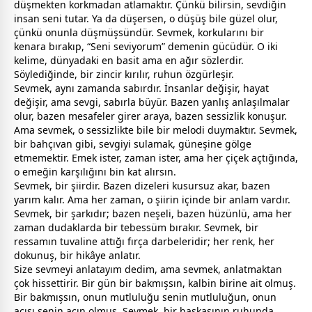
düşmekten korkmadan atlamaktır. Çünkü bilirsin, sevdiğin
insan seni tutar. Ya da düşersen, o düşüş bile güzel olur,
çünkü onunla düşmüşsündür. Sevmek, korkularını bir
kenara bırakıp, “Seni seviyorum” demenin gücüdür. O iki
kelime, dünyadaki en basit ama en ağır sözlerdir.
Söylediğinde, bir zincir kırılır, ruhun özgürleşir.
Sevmek, aynı
zaman
da sabırdır. İnsanlar değişir, hayat
değişir, ama
sevgi
, sabırla büyür. Bazen yanlış anlaşılmalar
olur, bazen mesafeler girer araya, bazen sessizlik konuşur.
Ama sevmek, o sessizlikte bile bir melodi duymaktır. Sevmek,
bir bahçıvan gibi,
sevgi
yi sulamak, güneşine gölge
etmemektir. Emek ister,
zaman
ister, ama her çiçek açtığında,
o emeğin karşılığını bin kat alırsın.
Sevmek, bir şiirdir. Bazen dizeleri kusursuz akar, bazen
yarım kalır. Ama her
zaman
, o şiirin içinde bir anlam vardır.
Sevmek, bir şarkıdır; bazen neşeli, bazen hüzünlü, ama her
zaman
dudaklarda bir tebessüm bırakır. Sevmek, bir
ressamın tuvaline attığı fırça darbeleridir; her renk, her
dokunuş, bir hikâye anlatır.
Size sevmeyi anlatayım dedim, ama sevmek, anlatmaktan
çok hissettirir. Bir gün bir bakmışsın, kalbin birine ait olmuş.
Bir bakmışsın, onun mutluluğu senin mutluluğun, onun
acısı senin acın olmuş. Sevmek, bir başkasının ruhunda