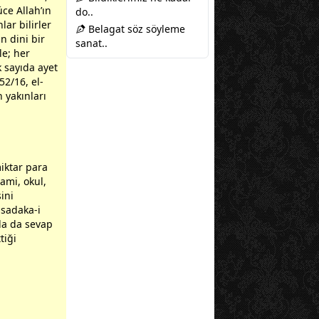
Yüce
Allah
’ın
do..
ar bilirler
Belagat söz söyleme
n dini bir
sanat..
e; her
k sayıda ayet
52/16, el-
 yakınları
miktar para
ami, okul,
ini
 sadaka-i
nda da sevap
tiği