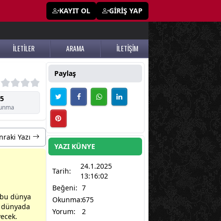
KAYIT OL
GİRİŞ YAP
İLETİLER
ARAMA
İLETİŞİM
Paylaş
5
unma
nraki Yazı
YAZI KÜNYE
24.1.2025
Tarih:
13:16:02
Beğeni:
7
 bu
dünya
Okunma:
675
i
dünya
da
Yorum:
2
yecek.