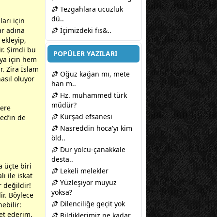
Tezgahlara ucuzluk
dü..
arı için
ar adına
İçimizdeki fıs&..
 ekleyip,
ir. Şimdi bu
POPÜLER YAZILARI
ya
için hem
. Zira İslam
Oğuz kağan mı, mete
asıl oluyor
han m..
Hz. muhammed türk
müdür?
lere
Kürşad efsanesi
ed’in de
Nasreddin hoca'yı kim
öld..
Dur yolcu-çanakkale
desta..
 üçte biri
Lekeli melekler
ı ile iskat
Yüzleşiyor muyuz
 değildir!
yoksa?
lir. Böylece
Dilenciliğe geçit yok
ebilir:
yet ederim,
Bildiklerimiz ne kadar