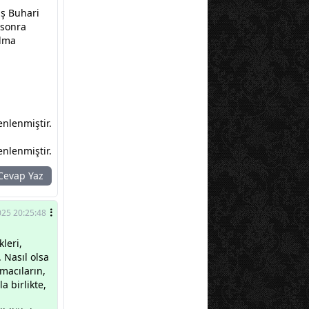
üş Buhari
 sonra
ulma
nlenmiştir.
nlenmiştir.
evap Yaz
025 20:25:48
leri,
 Nasıl olsa
rmacıların,
a birlikte,