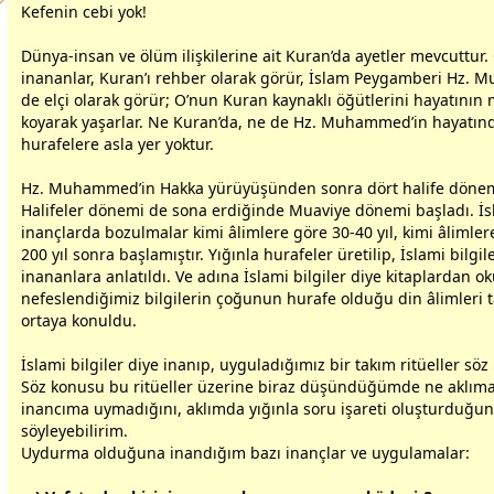
Kefenin cebi yok!
Dünya-insan ve
ölüm
ilişkilerine ait Kuran’da ayetler mevcuttur.
inananlar, Kuran’ı rehber olarak görür, İslam Peygamberi Hz. 
de elçi olarak görür; O’nun Kuran kaynaklı öğütlerini hayatının
koyarak yaşarlar. Ne Kuran’da, ne de Hz. Muhammed’in hayatın
hurafelere asla yer yoktur.
Hz. Muhammed’in Hakka yürüyüşünden sonra dört halife dönem
Halifeler dönemi de sona erdiğinde Muaviye dönemi başladı. İs
inançlarda bozulmalar kimi âlimlere göre 30-40 yıl, kimi âlimler
200 yıl sonra başlamıştır. Yığınla hurafeler üretilip, İslami bilgil
inananlara anlatıldı. Ve adına İslami bilgiler diye kitaplardan o
nefeslendiğimiz bilgilerin çoğunun hurafe olduğu din âlimleri 
ortaya konuldu.
İslami bilgiler diye inanıp, uyguladığımız bir takım ritüeller sö
Söz konusu bu ritüeller üzerine biraz düşündüğümde ne aklıma
inancıma uymadığını, aklımda yığınla soru işareti oluşturduğu
söyleyebilirim.
Uydurma olduğuna inandığım bazı inançlar ve uygulamalar: