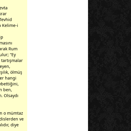
evta
krar
 Tevhid
a Kelime-i
ip
lmasını
larak Rum
ulur; “Ey
 tartışmalar
meyen,
şılık, ölmüş
ğer hangi
bettiğini,
en ben,
m. Olsaydı
’in o mümtaz
dislerden ve
ıdır, diye