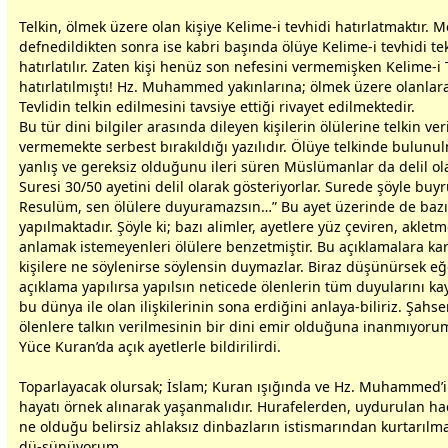
Telkin, ölmek üzere olan kişiye Kelime-i tevhidi hatırlatmaktır. M
defnedildikten sonra ise kabri başında ölüye Kelime-i tevhidi te
hatırlatılır. Zaten kişi henüz son nefesini vermemişken Kelime-i
hatırlatılmıştı! Hz. Muhammed yakınlarına; ölmek üzere olanlar
Tevlidin telkin edilmesini tavsiye ettiği rivayet edilmektedir.
Bu tür dini bilgiler arasında dileyen kişilerin ölülerine telkin ver
vermemekte
serbest
bırakıldığı yazılıdır. Ölüye telkinde bulunu
yanlış ve gereksiz olduğunu ileri süren Müslümanlar da delil o
Suresi 30/50 ayetini delil olarak gösteriyorlar. Surede şöyle buyr
Resulüm, sen ölülere duyuramazsın…” Bu ayet üzerinde de bazı
yapılmaktadır. Şöyle ki; bazı alimler, ayetlere yüz çeviren, aklet
anlamak istemeyenleri ölülere benzetmiştir. Bu açıklamalara kar
kişilere ne söylenirse söylensin duymazlar. Biraz düşünürsek e
açıklama yapılırsa yapılsın neticede ölenlerin tüm duyularını kay
bu
dünya
ile olan ilişkilerinin sona erdiğini anlaya-biliriz. Şahs
ölenlere talkın verilmesinin bir dini emir olduğuna inanmıyoru
Yüce Kuran’da açık ayetlerle bildirilirdi.
Toparlayacak olursak; İslam; Kuran ışığında ve Hz. Muhammed
hayatı örnek alınarak yaşanmalıdır. Hurafelerden, uydurulan ha
ne olduğu belirsiz ahlaksız dinbazların istismarından kurtarılmal
dü-şünüyorum.