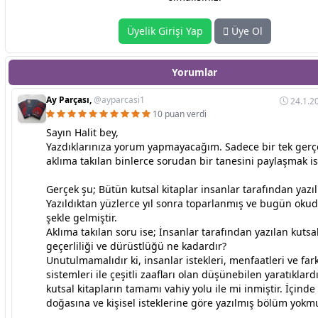
Üyelik Girişi Yap
Üye Ol
Yorumlar
Ay Parçası,
@ayparcasi1
24.1.2
10 puan verdi
Sayın Halit bey,
Yazdıklarınıza yorum yapmayacağım. Sadece bir tek gerç
aklıma takılan binlerce sorudan bir tanesini paylaşmak is
Gerçek şu; Bütün kutsal kitaplar insanlar tarafından yazıl
Yazıldıktan yüzlerce yıl sonra toparlanmış ve bugün ok
şekle gelmiştir.
Aklıma takılan soru ise; İnsanlar tarafından yazılan kutsal
geçerliliği ve dürüstlüğü ne kadardır?
Unutulmamalıdır ki, insanlar istekleri, menfaatleri ve far
sistemleri ile çeşitli zaafları olan düşünebilen yaratıklardı
kutsal kitapların tamamı vahiy yolu ile mi inmiştir. İçinde
doğasına ve kişisel isteklerine göre yazılmış bölüm yokm