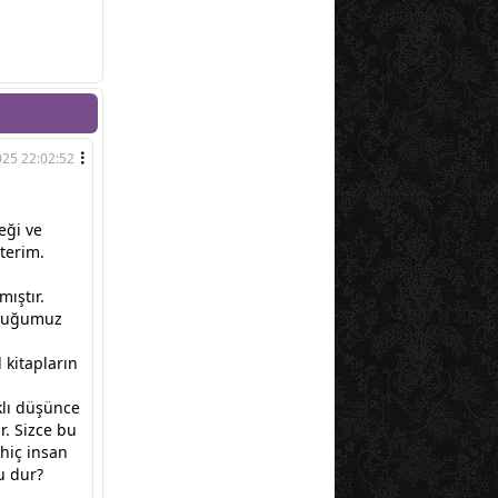
025 22:02:52
eği ve
terim.
mıştır.
uduğumuz
 kitapların
klı düşünce
r. Sizce bu
 hiç insan
u dur?