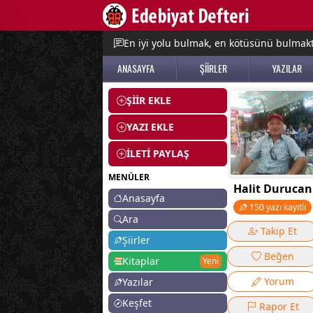
e menu
En iyi yolu bulmak, en kötüsünü bulmak
ANASAYFA
ŞİİRLER
YAZILAR
ŞİİR EKLE
YAZI EKLE
İLETİ PAYLAŞ
MENÜLER
Halit Durucan
Anasayfa
150 yazı kayıtlı
Ara
Takip Et
Şiirler
Beğen
Kitaplar
Yeni
Yorum
Yazılar
Keşfet
Rapor Et