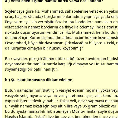
a-) Vefat eden kişinin namaz borcu varsa nasıl ödenir?
Söylenceye göre Hz. Muhammed, sahabelerine vefat eden yakınl
oruç, haç, zekât, adak borçlarını onlar adına yapmaya ya da onl
fidye vermeye izin vermiştir. Bazıları bu ibadetlere namazları da
vefat edenin namaz borçlarını da fidye ile ödemeyi ihdas etmişt
noktada düşünüyorum kendimce! Hz. Muhammed, hem bu
dün
de ahiret için Kuran dışında din adına hiçbir hüküm koymamıştır
Peygamberi, böyle bir davranışın şirk olacağını biliyordu. Peki, n
da Kuran’da olmayan bir hükmü koyabilmiş?
Bu rivayetler, pek çok âlimin ittifak ettiği üzere uydurulan hadis
dayanmaktadır. Yani Kuran’da karşılığı olmayan ve Hz. Muhamm
söylemediği bir batıl inanıştır.
b-) Şu ıskat konusuna dikkat edelim:
Bütün namazlarının iskatı için vasiyet edenin hiç malı yoksa veya
vasiyete yetişmiyorsa veya hiç vasiyet et-memişse; veli, kendi mal
yapmak isterse devir yapabilir. Fakat veli, devir yapmaya mecbur
Bir aylık namaz iskatı için beş altın lira veya 36 gram bilezik veri
bu
dünya
da namaz kılmak istemeyen Müslü-manlar şöyle düşün
Nasılsa İslam’da “iskat” diye bir şey var, ben ölmeden önce vasi