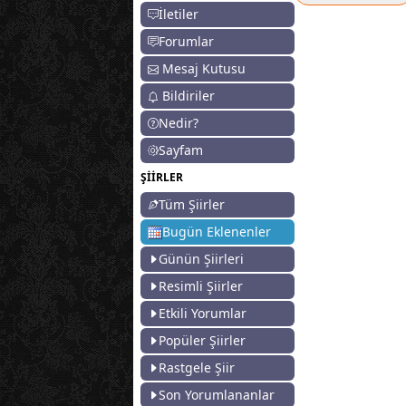
İletiler
Forumlar
Mesaj Kutusu
Bildiriler
Nedir?
Sayfam
ŞİİRLER
Tüm Şiirler
Bugün Eklenenler
Günün Şiirleri
Resimli Şiirler
Etkili Yorumlar
Popüler Şiirler
Rastgele Şiir
Son Yorumlananlar