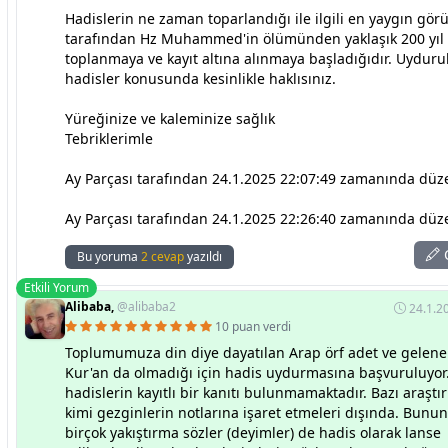
Hadislerin ne zaman toparlandığı ile ilgili en yaygın gör
tarafından Hz Muhammed'in ölümünden yaklaşık 200 yıl
toplanmaya ve kayıt altına alınmaya başladığıdır. Uydur
hadisler konusunda kesinlikle haklısınız.
Yüreğinize ve kaleminize sağlık
Tebriklerimle
Ay Parçası tarafından 24.1.2025 22:07:49 zamanında düze
Ay Parçası tarafından 24.1.2025 22:26:40 zamanında düze
C
Bu yoruma
2 cevap
yazıldı
Etkili Yorum
Alibaba,
@alibaba2
24.1.2
10 puan verdi
Toplumumuza din diye dayatılan Arap örf adet ve gelenek
Kur'an da olmadığı için hadis uydurmasına başvuruluyor.
hadislerin kayıtlı bir kanıtı bulunmamaktadır. Bazı araştı
kimi gezginlerin notlarına işaret etmeleri dışında. Bununl
birçok yakıştırma sözler (deyimler) de hadis olarak lanse