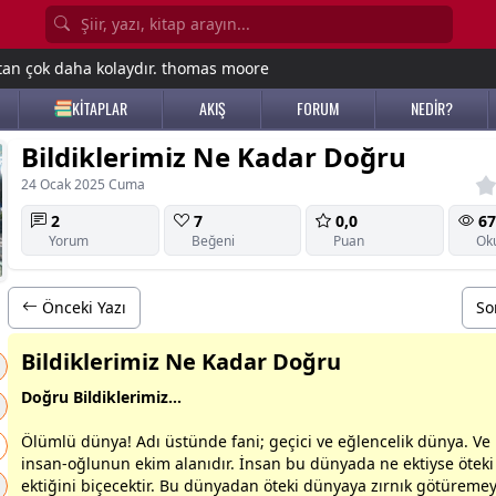
tan çok daha kolaydır. thomas moore
KİTAPLAR
AKIŞ
FORUM
NEDİR?
Bildiklerimiz Ne Kadar Doğru
24 Ocak 2025 Cuma
2
7
0,0
67
Yorum
Beğeni
Puan
Ok
Önceki Yazı
So
Bildiklerimiz Ne Kadar Doğru
Doğru Bildiklerimiz...
Ölümlü
dünya
! Adı üstünde fani; geçici ve eğlencelik
dünya
. Ve
insan-oğlunun ekim alanıdır. İnsan bu
dünya
da ne ektiyse ötek
ektiğini biçecektir. Bu
dünya
dan öteki
dünya
ya zırnık götüreme