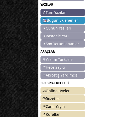
YAZILAR
Tüm Yazılar
Bugün Eklenenler
Günün Yazıları
Rastgele Yazı
Son Yorumlananlar
ARAÇLAR
Yazımı Türkçele
Hece Sayıcı
Akrostiş Yardımcısı
EDEBİYAT DEFTERİ
Online Üyeler
Rozetler
Canlı Yayın
Kurallar