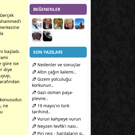
BEĞENENLER
 Gerçek
Muhammed’i
 merkezine
da
i başladı.
SON YAZILARI
lami
e göre ise
Nedenler ve sonuçlar
er diye
Altın çağın kalemi..
kuyup,
Gizem yolculuğu:
tarafından
korkunun..
Gazi osman paşa-
plevne..
z konusudur.
, ne
19 mayıs'ın türk
nu
tarihind..
Vurun kahpeye vurun
Neyzen tevfik'i nası..
Piri reis - haritaların g..