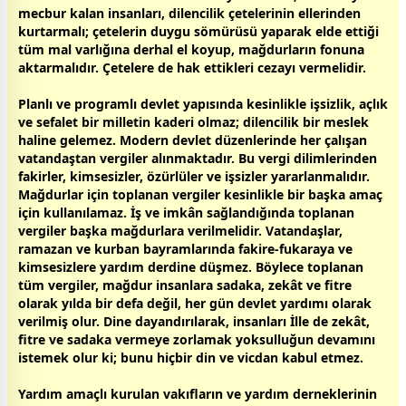
mecbur kalan insanları, dilencilik çetelerinin ellerinden
kurtarmalı; çetelerin duygu sömürüsü yaparak elde ettiği
tüm mal varlığına derhal el koyup, mağdurların fonuna
aktarmalıdır. Çetelere de hak ettikleri cezayı vermelidir.
Planlı ve programlı devlet yapısında kesinlikle işsizlik, açlık
ve sefalet bir milletin kaderi olmaz; dilencilik bir meslek
haline gelemez. Modern devlet düzenlerinde her çalışan
vatan
daştan vergiler alınmaktadır. Bu vergi dilimlerinden
fakirler, kimsesizler, özürlüler ve işsizler yararlanmalıdır.
Mağdurlar için toplanan vergiler kesinlikle bir b
aşk
a amaç
için kullanılamaz. İş ve imkân sağlandığında toplanan
vergiler b
aşk
a mağdurlara verilmelidir. Vatandaşlar,
ramazan ve kurban
bayram
larında fakire-fukaraya ve
kimsesizlere yardım derdine düşmez. Böylece toplanan
tüm vergiler, mağdur insanlara sadaka, zekât ve fitre
olarak yılda bir defa değil, her gün devlet yardımı olarak
verilmiş olur. Dine dayandırılarak, insanları İlle de zekât,
fitre ve sadaka vermeye zorlamak yoksulluğun devamını
istemek olur ki; bunu hiçbir din ve vicdan kabul etmez.
Yardım amaçlı kurulan vakıfların ve yardım derneklerinin