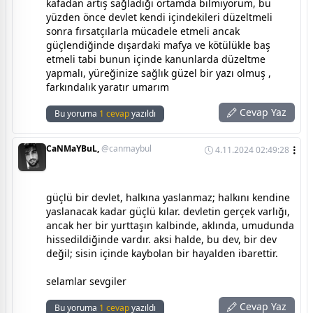
kafadan artış sağladığı ortamda bilmiyorum, bu
yüzden önce devlet kendi içindekileri düzeltmeli
sonra fırsatçılarla mücadele etmeli ancak
güçlendiğinde dışardaki mafya ve kötülükle baş
etmeli tabi bunun içinde kanunlarda düzeltme
yapmalı, yüreğinize sağlık güzel bir yazı olmuş ,
farkındalık yaratır umarım
Cevap Yaz
Bu yoruma
1 cevap
yazıldı
CaNMaYBuL,
@canmaybul
4.11.2024 02:49:28
güçlü bir devlet, halkına yaslanmaz; halkını kendine
yaslanacak kadar güçlü kılar. devletin gerçek varlığı,
ancak her bir yurttaşın kalbinde, aklında, umudunda
hissedildiğinde vardır. aksi halde, bu dev, bir dev
değil; sisin içinde kaybolan bir hayalden ibarettir.
selamlar sevgiler
Cevap Yaz
Bu yoruma
1 cevap
yazıldı