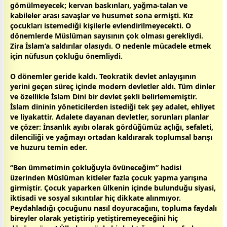
gömülmeyecek; kervan baskınları, yağma-talan ve
kabileler arası
savaş
lar ve husumet sona ermişti. Kız
çocuk
ları istemediği kişilerle evlendirilmeyecekti. O
dönemlerde Müslüman sayısının çok olması gerekliydi.
Zira İslam’a saldırılar olasıydı. O nedenle mücadele etmek
için nüfusun çokluğu önemliydi.
O dönemler geride kaldı. Teokratik devlet anlayışının
yerini geçen süreç içinde modern devletler aldı. Tüm dinler
ve özellikle İslam Dini bir devlet şekli belirlememiştir.
İslam dininin yöneticilerden istediği tek şey adalet, ehliyet
ve liyakattir. Adalete dayanan devletler, sorunları planlar
ve çözer: İnsanlık ayıbı olarak gördüğümüz açlığı, sefaleti,
dilenciliği ve yağmayı ortadan kaldırarak toplumsal
barış
ı
ve huzuru temin eder.
“Ben ümmetimin çokluğuyla övüneceğim” hadisi
üzerinden Müslüman kitleler fazla
çocuk
yapma yarışına
girmiştir. Çocuk yaparken ülkenin içinde bulunduğu siyasi,
iktisadi ve sosyal sıkıntılar hiç dikkate alınmıyor.
Peydahladığı çocuğunu nasıl doyuracağını, topluma faydalı
bireyler olarak yetiştirip yetiştiremeyeceğini hiç