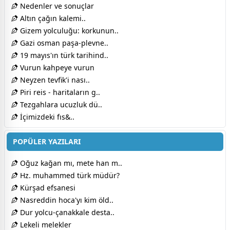
Nedenler ve sonuçlar
Altın çağın kalemi..
Gizem yolculuğu: korkunun..
Gazi osman paşa-plevne..
19 mayıs'ın türk tarihind..
Vurun kahpeye vurun
Neyzen tevfik'i nası..
Piri reis - haritaların g..
Tezgahlara ucuzluk dü..
İçimizdeki fıs&..
POPÜLER YAZILARI
Oğuz kağan mı, mete han m..
Hz. muhammed türk müdür?
Kürşad efsanesi
Nasreddin hoca'yı kim öld..
Dur yolcu-çanakkale desta..
Lekeli melekler