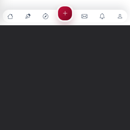
Türkiye'nin en büyük kültür sanat platformu
MENÜLER
Anasayfa
Keşfet
Şiirler
Hikayeler
Yazılar
İletiler
Forum
Nedir?
Ara