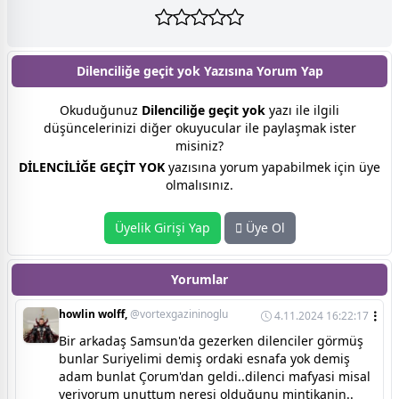
Dilenciliğe geçit yok Yazısına
Yorum Yap
Okuduğunuz
Dilenciliğe geçit yok
yazı ile ilgili
düşüncelerinizi diğer okuyucular ile paylaşmak ister
misiniz?
DİLENCİLİĞE GEÇİT YOK
yazısına yorum yapabilmek için üye
olmalısınız.
Üyelik Girişi Yap
Üye Ol
Yorumlar
howlin wolff,
@vortexgazininoglu
4.11.2024 16:22:17
Bir arkadaş Samsun'da gezerken dilenciler görmüş
bunlar Suriyelimi demiş ordaki esnafa yok demiş
adam bunlat Çorum'dan geldi..dilenci mafyasi misal
veriyorum unuttum neresi olduğunu mintikanin..