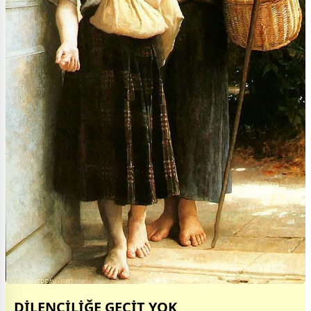
DİLENCİLİĞE GEÇİT YOK