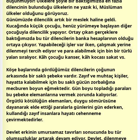
düşünmüyor! Ülkelere şöyle bir baktığımızda en fazla
dilencinin bulunduğu ülkelerin ne yazık ki, Müslüman
ülkeler olduğunu görüyoruz.
Günümüzde dilencilik artık bir meslek haline geldi.
Kucağında küçük çocuğu, henüz yürümeye başlayan diğer
çocuğuyla dilencilik yapıyor. Ortay çıkan gerçeklere
baktığımızda bu tür dilencilerin banka hesaplarının olduğu
ortaya çıkıyor. Yapabileceği işler var iken, çalışmak yerine
dilenmeyi tercih ediyor ve para alabilmek için bin bir türlü
yalan
sıralıyor. Kâh çocuğu kanser, kâh kocası sakat vs.
Köşe başlarında gördüğümüz dilencilerin çoğunun
arkasında bir saklı şebeke vardır. Zayıf ve muhtaç kişiler,
hayatta kalabilmek için bu saklı gücün zorbalığına
mecburen boyun eğmektedir. Gün boyu topladığı paraları
bu şebeke elemanlarına vermek zorunda kalıyorlar.
Örgütlü kötülüğün elemanları, duygu sömürüsüne
dayanarak elde ettiği paralarla günlerini gün ederken,
kullandığı zayıf insanlara hayatı
cehennem
e
çevirmektedirler.
Devlet erkinin umursamaz tavırları sonucunda bu tür
olumsuzluklar artarak devam ediyor. Devlet, dilenmeye