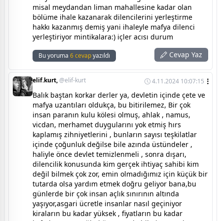
misal meydandan liman mahallesine kadar olan
bölüme ihale kazanarak dilencilerini yerleştirme
hakkı kazanmış demiş yani ihaleyle mafya dilenci
yerleştiriyor mintikalara:) içler acısı durum
Cevap Yaz
Bu yoruma
6 cevap
yazıldı
elif.kurt,
@elif-kurt
4.11.2024 10:07:15
Balık baştan korkar derler ya, devletin içinde çete ve
mafya uzantıları oldukça, bu bitirilemez, Bir çok
insan paranın kulu kölesi olmuş, ahlak , namus,
vicdan, merhamet duygularını yok etmiş hırs
kaplamış zihniyetlerini , bunların sayısı teşkilatlar
içinde çoğunluk değilse bile azında üstündeler ,
haliyle önce devlet temizlenmeli , sonra dışarı,
dilencilik konusunda kim gerçek ihtiyaç sahibi kim
değil bilmek çok zor, emin olmadığımız için küçük bir
tutarda olsa yardım etmek doğru geliyor bana,bu
günlerde bir çok insan açlık sınırının altında
yaşıyor,asgari ücretle insanlar nasıl geçiniyor
kiraların bu kadar yüksek , fiyatların bu kadar