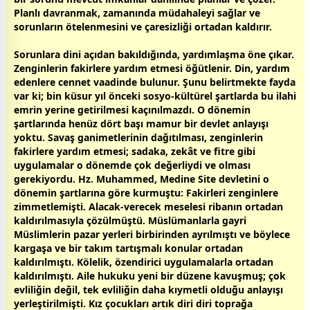
Planlı davranmak,
zaman
ında müdahaleyi sağlar ve
sorunların ötelenmesini ve çaresizliği ortadan kaldırır.
Sorunlara dini açıdan bakıldığında, yardımlaşma öne çıkar.
Zenginlerin fakirlere yardım etmesi öğütlenir. Din, yardım
edenlere
cennet
vaadinde bulunur. Şunu belirtmekte fayda
var ki; bin küsur yıl önceki sosyo-kültürel şartlarda bu ilahi
emrin yerine getirilmesi kaçınılmazdı. O dönemin
şartlarında henüz dört başı mamur bir devlet anlayışı
yoktu. Savaş ganimetlerinin dağıtılması, zenginlerin
fakirlere yardım etmesi; sadaka, zekât ve fitre gibi
uygulamalar o dönemde çok değerliydi ve olması
gerekiyordu. Hz. Muhammed, Medine Site devletini o
dönemin şartlarına göre kurmuştu: Fakirleri zenginlere
zimmetlemişti. Alacak-verecek meselesi ribanın ortadan
kaldırılmasıyla çözülmüştü. Müslümanlarla gayri
Müslimlerin pazar yerleri birbirinden ayrılmıştı ve böylece
kargaşa ve bir takım tartışmalı konular ortadan
kaldırılmıştı. Kölelik, özendirici uygulamalarla ortadan
kaldırılmıştı. Aile hukuku yeni bir düzene kavuşmuş; çok
evliliğin değil, tek evliliğin daha kıymetli olduğu anlayışı
yerleştirilmişti. Kız
çocuk
ları artık diri diri toprağa