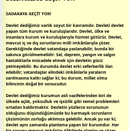
SADAKAYA GEÇİT YOK!
Devlet dediğimiz varlık soyut bir kavramdır. Devleti devlet
yapan tüm kurum ve kuruluşlarıdır. Devlet, ülke ve
insanlara kurum ve kuruluşlarıyla hizmet götürür. Devlet,
mevcut iç ve dış sorunlarını milli imkânlarıyla çözer.
Gerektiğinde devlet
vatan
daşa yaslanabilir; bunda bir
sakınca görülmemelidir: Sel, deprem, yangın ve salgın
hastalıklarla mücadele etmek için devletin gücü
yetmeyebilir. Bu durumda devlet erki seferberlik ilan
edebilir;
vatan
daşlar elindeki imkânlarla yaraların
sarılmasına katkı sağlar ki; bu durum, millet olma
bilincinin
doğa
l bir sonucudur.
Devlet dediğimiz kurumun asli vazifelerinden biri de
ülkede açlık, yoksulluk ve işsizlik gibi temel problemleri
ortadan kaldırmaktır. Devletin yüzlerce sorununun
olduğunu düşündüğümüzde bu karmaşık sorunların
çözümünün zorluğu aklımıza gelebilir. Ancak şu var ki;
devlet aynı
zaman
da planlama yapan bir kurumdur. Her
bir sorunu mevcut imkânlar dâhilinde planlar ve çözer.