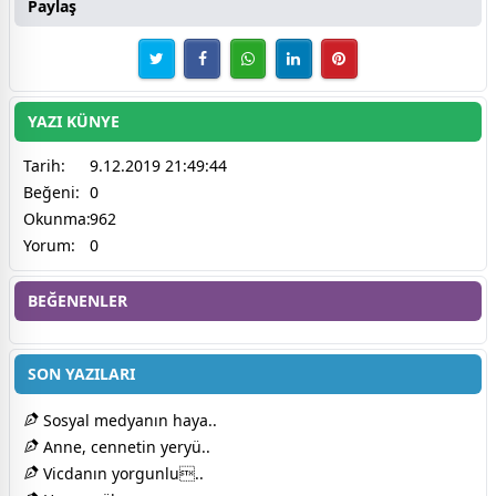
Paylaş
YAZI KÜNYE
Tarih:
9.12.2019 21:49:44
Beğeni:
0
Okunma:
962
Yorum:
0
BEĞENENLER
SON YAZILARI
Sosyal medyanın haya..
Anne, cennetin yeryü..
Vicdanın yorgunlu..