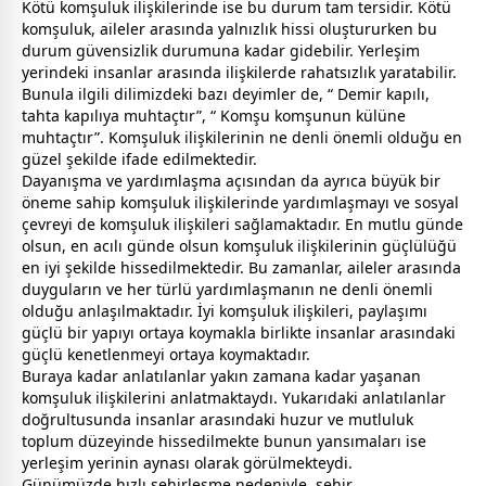
Kötü komşuluk ilişkilerinde ise bu durum tam tersidir. Kötü
komşuluk, aileler arasında yalnızlık hissi oluştururken bu
durum güvensizlik durumuna kadar gidebilir. Yerleşim
yerindeki insanlar arasında ilişkilerde rahatsızlık yaratabilir.
Bunula ilgili dilimizdeki bazı deyimler de, “ Demir kapılı,
tahta kapılıya muhtaçtır”, “ Komşu komşunun külüne
muhtaçtır”. Komşuluk ilişkilerinin ne denli önemli olduğu en
güzel şekilde ifade edilmektedir.
Dayanışma ve yardımlaşma açısından da ayrıca büyük bir
öneme sahip komşuluk ilişkilerinde yardımlaşmayı ve sosyal
çevreyi de komşuluk ilişkileri sağlamaktadır. En mutlu günde
olsun, en acılı günde olsun komşuluk ilişkilerinin güçlülüğü
en iyi şekilde hissedilmektedir. Bu
zaman
lar, aileler arasında
duyguların ve her türlü yardımlaşmanın ne denli önemli
olduğu anlaşılmaktadır. İyi komşuluk ilişkileri, paylaşımı
güçlü bir yapıyı ortaya koymakla birlikte insanlar arasındaki
güçlü kenetlenmeyi ortaya koymaktadır.
Buraya kadar anlatılanlar yakın
zaman
a kadar yaşanan
komşuluk ilişkilerini anlatmaktaydı. Yukarıdaki anlatılanlar
doğrultusunda insanlar arasındaki huzur ve mutluluk
toplum düzeyinde hissedilmekte bunun yansımaları ise
yerleşim yerinin aynası olarak görülmekteydi.
Günümüzde hızlı şehirleşme nedeniyle, şehir