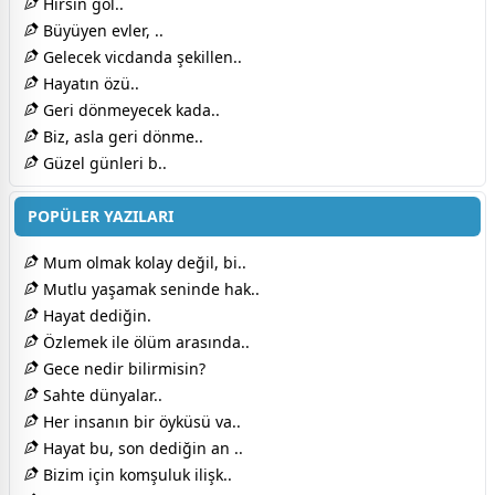
Hırsın göl..
Büyüyen evler, ..
Gelecek vicdanda şekillen..
Hayatın özü..
Geri dönmeyecek kada..
Biz, asla geri dönme..
Güzel günleri b..
POPÜLER YAZILARI
Mum olmak kolay değil, bi..
Mutlu yaşamak seninde hak..
Hayat dediğin.
Özlemek ile ölüm arasında..
Gece nedir bilirmisin?
Sahte dünyalar..
Her insanın bir öyküsü va..
Hayat bu, son dediğin an ..
Bizim için komşuluk ilişk..