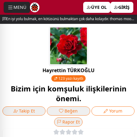
MENÜ
ÜYE OL
GİRİŞ
e menu
En iyi yolu bulmak, en kötüsünü bulmaktan çok daha kolaydır. thomas moore
Hayrettin TÜRKOĞLU
123 yazı kayıtlı
Bizim için komşuluk ilişkilerinin
önemi.
Takip Et
Beğen
Yorum
Rapor Et